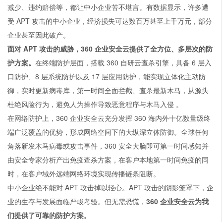
减少、违约赔偿等，都让中小企业苦不堪言。有数据显示，许多遭
受 APT 攻击的中小企业，经济损失可达数百万甚至上千万元，部分
企业甚至因此破产。
面对
APT
攻击的威胁，360 企业安全云提供了全方位、多层次的防
护方案。
在终端防护层面，搭载 360 自研云查杀引擎，具备 6 层入
口防护、8 层系统防护以及 17 层应用防护，能实现立体化主动防
御，实时更新病毒库，第一时间全面拦截、查杀最新木马，从源头
杜绝风险行为，避免人为操作导致恶意程序与木马入侵 。
在网络防护上，360 企业安全云充分发挥 360 海内外十亿数量级终
端广泛覆盖的优势，形成网络空间下的大纵深立体防御。全球任何
角落新发木马病毒或攻击事件，360 安全大脑即可第一时间感知并
由安全专家分析产出免疫查杀方案，在客户本地第一时间免疫的同
时，在客户域外远端网络环境实现传播链条阻断。
中小企业绝不能对 APT 攻击掉以轻心。APT 攻击的阴影笼罩下，企
业的生存与发展面临严峻考验。但无需恐慌，
360 企业安全云为我
们提供了可靠的防护方案。