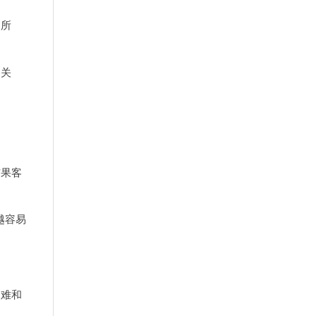
。
所
的关
结果客
越容易
刁难和