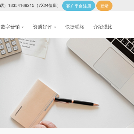
话）18354166215
（7X24值班）
客户平台注册
登录
数字营销
资质好评
快捷联络
介绍强比