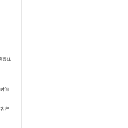
。
需要注
踪时间
解客户