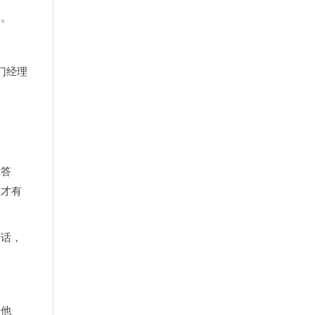
真。
门经理
准答
术才有
的话，
为他