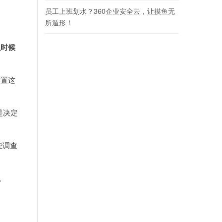
员工上班划水？360企业安全云，让摸鱼无
所遁形！
么时候
布置这
是决定
些调查
。