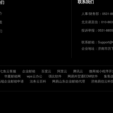
联系我们
我们
介
人事/财务部：0531-88
质
北京易至信：010-8631
投诉举报：0531-8855
们
联系邮箱：Support@Qi
企业地址：济南市历下区
七鱼云客服
企业邮箱
百度云
阿里云
腾讯云
微商城小程序开
华夏邮箱网
wps云办公
强比软件
网易外贸通EDM软件
集客
高端企业邮箱申请
法务云百科
网易山东企业邮箱代理
济南易信云科