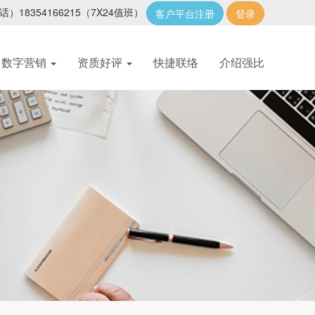
话）18354166215
（7X24值班）
客户平台注册
登录
数字营销
资质好评
快捷联络
介绍强比