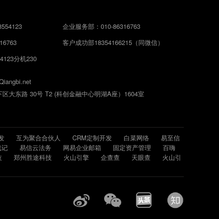
554123
企业服务部：010-86316763
6763
客户成功部18354166215（同微信）
4123分机230
angbi.net
大东路 30号 T2 (科创金融中心明湖A座）1604室
发
互为聚合合伙人
CRM定制开发
白菜网络
易至信
战记
易信云法务
网易企业邮箱
固定资产管理
百嗨
技
郑州胜途科技
火山引擎
企查查
天眼查
火山引