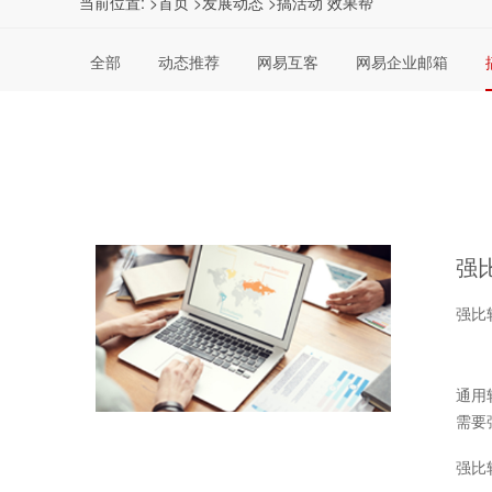
当前位置:
>首页
>发展动态
>搞活动 效果帮
全部
动态推荐
网易互客
网易企业邮箱
强
强比
通用
需要
强比