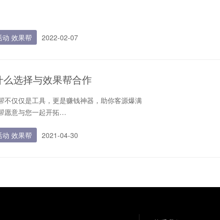
活动 效果帮
2022-02-07
什么选择与效果帮合作
帮不仅仅是工具，更是赚钱神器，助你客源爆满
帮愿意与您一起开拓
您是公司还是个人，都欢迎加入我们
活动 效果帮
2021-04-30
帮助您做强做大如果您有自己的老品牌，效果帮助您做强做大
帮为您广而告之如果您有新产品，效果帮为您广而告之