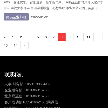
2022，喜逢虎年。 辞旧迎新，新年新气象。 网易企业邮箱来给大家拜年
啦～ 恭祝大家虎年 生活温暖顺意，心想事成 事业大展宏图，蒸蒸日上
家庭和和美美
网易企业邮箱
2022-01-31
«
1
2
...
5
6
7
8
9
10
11
...
13
14
»
联系我们
人事/财务部：0531-88554123
企业服务部：010-86316763
北京易至信：010-86316763
客户成功部18354166215（同微信）
投诉举报：0531-88554123分机230